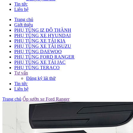
Tin tức
Liên hệ
Trang chủ
Giới thiệu
PHỤ TÙNG IZ ĐÔ THÀNH
PHỤ TÙNG XE HYUNDAI
PHỤ TÙNG XE TẢI KIA
PHỤ TÙNG XE TẢI ISUZU
PHỤ TÙNG DAEWOO
PHỤ TÙNG FORD RANGER
PHỤ TÙNG XE TẢI JAC
PHỤ TÙNG TERACO
Tư vấn
Đăng ký lái thử
Tin tức
Liên hệ
Trang chủ
Ốp sườn xe Ford Ranger