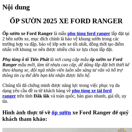
Nội dung
ỐP SƯỜN 2025 XE FORD RANGER
Ốp sườn xe Ford Ranger
là mẫu
phụ tùng ford ranger
lắp đặt tại
2 bên sườn xe, mục đích chính là bảo vệ khung sườn trong các
trường hợp va đập, bảo vệ lớp sơn xe tốt nhất, đồng thời tạo điểm
nhấn với khung xe nên được nhiều chủ xe lựa chọn lắp đặt.
Phụ tùng ô tô Tiến Phát
là nơi cung cấp mẫu
ốp sườn xe Ford
Ranger
mẫu mới, làm từ nhựa cao cấp, dễ dàng lắp đặt bởi thiết kế
theo khung xe, đội ngũ nhân viên luôn sẵn sàng tư vấn và hỗ trợ
thông tin cụ thể đến bạn khi nhận được liên hệ.
Chúng tôi đã chứng minh được năng lực trong việc phục vụ đa
dạng yêu cầu đề ra từ khách hàng về
phụ tùng xe tải ford
ranger
trên tỉnh
Đăk lăk
và toàn quốc, bàn giao nhanh, giá tốt, uy
tín.
Hình ảnh thực tế về
ốp sườn
xe Ford Ranger để quý
khách tham khảo: