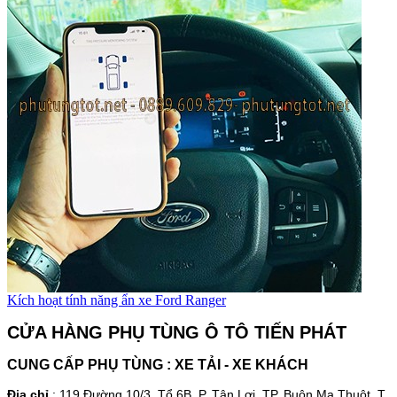
Kích hoạt tính năng ẩn xe Ford Ranger
CỬA HÀNG PHỤ TÙNG Ô TÔ TIẾN PHÁT
CUNG CẤP PHỤ TÙNG : XE TẢI - XE KHÁCH
Địa chỉ
:
119 Đường 10/3, Tổ 6
B
, P. Tân Lợi, TP. Buôn Ma Thuột, T.