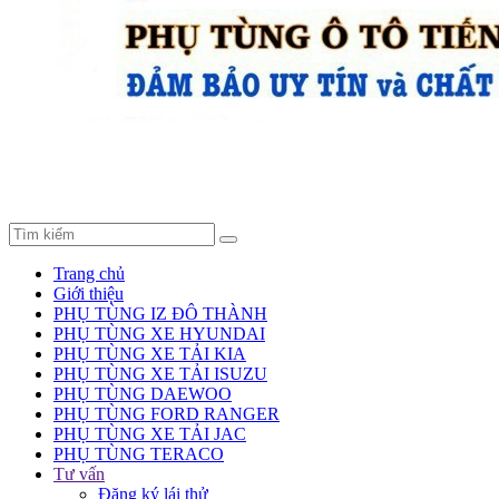
Trang chủ
Giới thiệu
PHỤ TÙNG IZ ĐÔ THÀNH
PHỤ TÙNG XE HYUNDAI
PHỤ TÙNG XE TẢI KIA
PHỤ TÙNG XE TẢI ISUZU
PHỤ TÙNG DAEWOO
PHỤ TÙNG FORD RANGER
PHỤ TÙNG XE TẢI JAC
PHỤ TÙNG TERACO
Tư vấn
Đăng ký lái thử