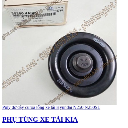
Puly đỡ dây curoa tổng xe tải Hyundai N250 N250SL
PHỤ TÙNG XE TẢI KIA