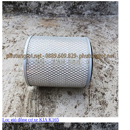
Lọc gió động cơ xe KIA K165