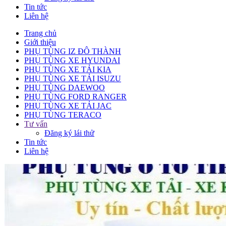
Tin tức
Liên hệ
Trang chủ
Giới thiệu
PHỤ TÙNG IZ ĐÔ THÀNH
PHỤ TÙNG XE HYUNDAI
PHỤ TÙNG XE TẢI KIA
PHỤ TÙNG XE TẢI ISUZU
PHỤ TÙNG DAEWOO
PHỤ TÙNG FORD RANGER
PHỤ TÙNG XE TẢI JAC
PHỤ TÙNG TERACO
Tư vấn
Đăng ký lái thử
Tin tức
Liên hệ