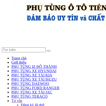
Trang chủ
Giới thiệu
PHỤ TÙNG IZ ĐÔ THÀNH
PHỤ TÙNG XE HYUNDAI
PHỤ TÙNG XE TẢI KIA
PHỤ TÙNG XE TẢI ISUZU
PHỤ TÙNG DAEWOO
PHỤ TÙNG FORD RANGER
PHỤ TÙNG XE TẢI JAC
PHỤ TÙNG TERACO
Tư vấn
Đăng ký lái thử