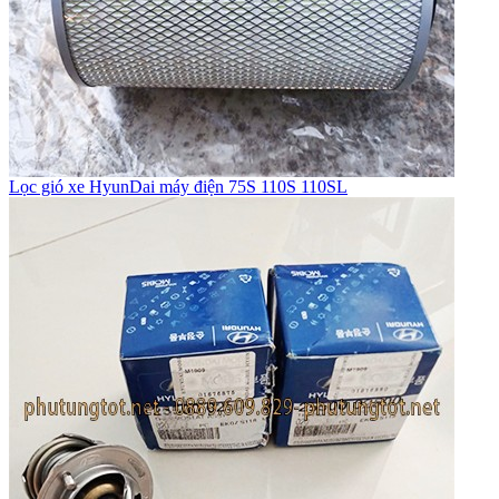
Lọc gió xe HyunDai máy điện 75S 110S 110SL