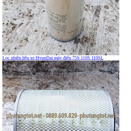
Lọc nhiên liệu xe HyunDai máy điện 75S 110S 110SL