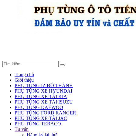
Trang chủ
Giới thiệu
PHỤ TÙNG IZ ĐÔ THÀNH
PHỤ TÙNG XE HYUNDAI
PHỤ TÙNG XE TẢI KIA
PHỤ TÙNG XE TẢI ISUZU
PHỤ TÙNG DAEWOO
PHỤ TÙNG FORD RANGER
PHỤ TÙNG XE TẢI JAC
PHỤ TÙNG TERACO
Tư vấn
Đăng ký lái thử