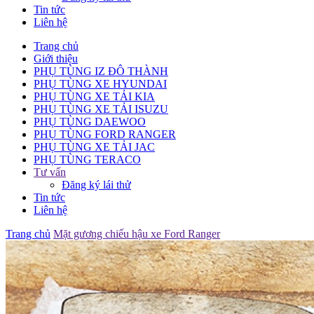
Tin tức
Liên hệ
Trang chủ
Giới thiệu
PHỤ TÙNG IZ ĐÔ THÀNH
PHỤ TÙNG XE HYUNDAI
PHỤ TÙNG XE TẢI KIA
PHỤ TÙNG XE TẢI ISUZU
PHỤ TÙNG DAEWOO
PHỤ TÙNG FORD RANGER
PHỤ TÙNG XE TẢI JAC
PHỤ TÙNG TERACO
Tư vấn
Đăng ký lái thử
Tin tức
Liên hệ
Trang chủ
Mặt gương chiếu hậu xe Ford Ranger