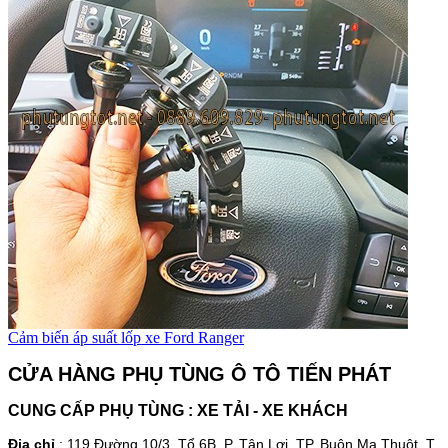
Cảm biến áp suất lốp xe Ford Ranger
CỬA HÀNG PHỤ TÙNG Ô TÔ TIẾN PHÁT
CUNG CẤP PHỤ TÙNG : XE TẢI - XE KHÁCH
Địa chỉ
:
119 Đường 10/3, Tổ 6
B
, P. Tân Lợi, TP. Buôn Ma Thuột, T.