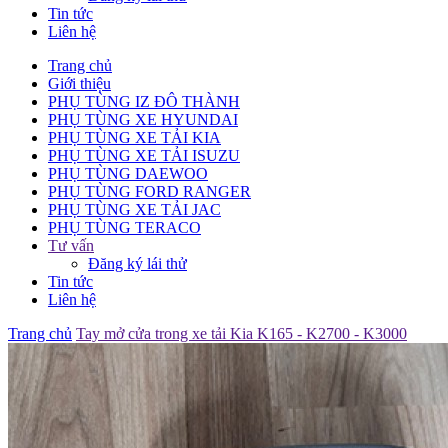
Tin tức
Liên hệ
Trang chủ
Giới thiệu
PHỤ TÙNG IZ ĐÔ THÀNH
PHỤ TÙNG XE HYUNDAI
PHỤ TÙNG XE TẢI KIA
PHỤ TÙNG XE TẢI ISUZU
PHỤ TÙNG DAEWOO
PHỤ TÙNG FORD RANGER
PHỤ TÙNG XE TẢI JAC
PHỤ TÙNG TERACO
Tư vấn
Đăng ký lái thử
Tin tức
Liên hệ
Trang chủ
Tay mở cửa trong xe tải Kia K165 - K2700 - K3000