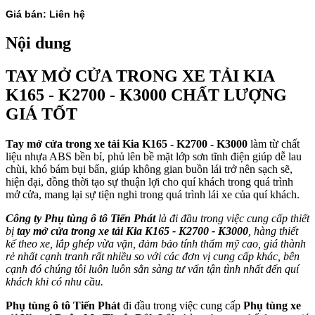
Giá bán: Liên hệ
Nội dung
TAY MỞ CỬA TRONG XE TẢI KIA
K165 - K2700 - K3000 CHẤT LƯỢNG
GIÁ TỐT
Tay mở cửa trong xe tải Kia K165 - K2700 - K3000
làm từ chất
liệu nhựa ABS bền bỉ, phủ lên bề mặt lớp sơn tĩnh điện giúp dễ lau
chùi, khó bám bụi bẩn, giúp không gian buồn lái trở nên sạch sẽ,
hiện đại, đồng thời tạo sự thuận lợi cho quí khách trong quá trình
mở cửa, mang lại sự tiện nghi trong quá trình lái xe của quí khách.
Công ty Phụ tùng ô tô Tiến Phát
là đi đầu trong việc cung cấp thiết
bị
tay mở cửa trong xe tải Kia K165 - K2700 - K3000
, hàng thiết
kế theo xe, lắp ghép vừa vặn, đảm bảo tính thẩm mỹ cao, giá thành
rẻ nhất cạnh tranh rất nhiều so với các đơn vị cung cấp khác, bên
cạnh đó chúng tôi luôn luôn sẳn sàng tư vấn tận tình nhất đến quí
khách khi có nhu cầu.
Phụ tùng ô tô Tiến Phát
đi đầu trong việc cung cấp
Phụ tùng xe