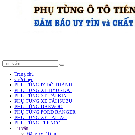
Trang chủ
Giới thiệu
PHỤ TÙNG IZ ĐÔ THÀNH
PHỤ TÙNG XE HYUNDAI
PHỤ TÙNG XE TẢI KIA
PHỤ TÙNG XE TẢI ISUZU
PHỤ TÙNG DAEWOO
PHỤ TÙNG FORD RANGER
PHỤ TÙNG XE TẢI JAC
PHỤ TÙNG TERACO
Tư vấn
Đăng ký lái thử