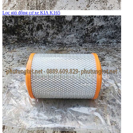
Lọc gió động cơ xe KIA K165