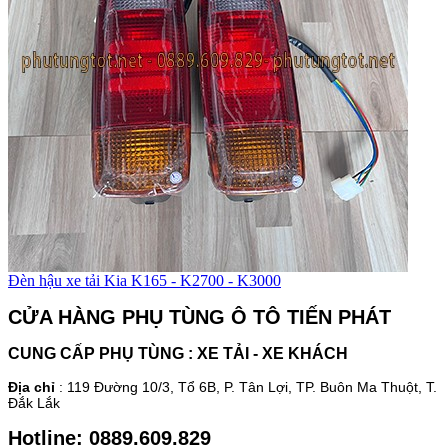
Đèn hậu xe tải Kia K165 - K2700 - K3000
CỬA HÀNG PHỤ TÙNG Ô TÔ TIẾN PHÁT
CUNG CẤP PHỤ TÙNG : XE TẢI - XE KHÁCH
Địa chỉ
:
119 Đường 10/3, Tổ 6
B
, P. Tân Lợi, TP. Buôn Ma Thuột, T.
Đắk Lắk
Hotline: 0889.609.829