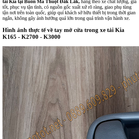
tải Kia tại Buôn Ma Thuột Đắk Lắk,
hàng theo xe chất lượng, giá
tốt, phục vụ tận tình, có nguồn gốc xuất xứ rõ ràng, giao phụ tùng
tận nơi trên toàn quốc, giúp quí khách sở hữu thiết bị trong thời gian
ngắn, không gây ảnh hưởng quá lớn trong quá trình vận hành xe.
Hình ảnh thực tế về tay mở cửa trong xe tải Kia
K165 - K2700 - K3000