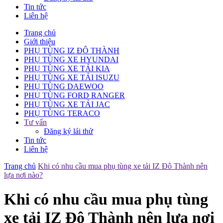
Tin tức
Liên hệ
Trang chủ
Giới thiệu
PHỤ TÙNG IZ ĐÔ THÀNH
PHỤ TÙNG XE HYUNDAI
PHỤ TÙNG XE TẢI KIA
PHỤ TÙNG XE TẢI ISUZU
PHỤ TÙNG DAEWOO
PHỤ TÙNG FORD RANGER
PHỤ TÙNG XE TẢI JAC
PHỤ TÙNG TERACO
Tư vấn
Đăng ký lái thử
Tin tức
Liên hệ
Trang chủ
Khi có nhu cầu mua phụ tùng xe tải IZ Đô Thành nên
lựa nơi nào?
Khi có nhu cầu mua phụ tùng
xe tải IZ Đô Thành nên lựa nơi