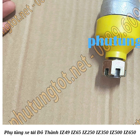
Phụ tùng xe tải Đô Thành IZ49 IZ65 IZ250 IZ350 IZ500 IZ650