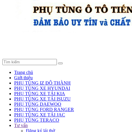
Trang chủ
Giới thiệu
PHỤ TÙNG IZ ĐÔ THÀNH
PHỤ TÙNG XE HYUNDAI
PHỤ TÙNG XE TẢI KIA
PHỤ TÙNG XE TẢI ISUZU
PHỤ TÙNG DAEWOO
PHỤ TÙNG FORD RANGER
PHỤ TÙNG XE TẢI JAC
PHỤ TÙNG TERACO
Tư vấn
Đăng ký lái thử