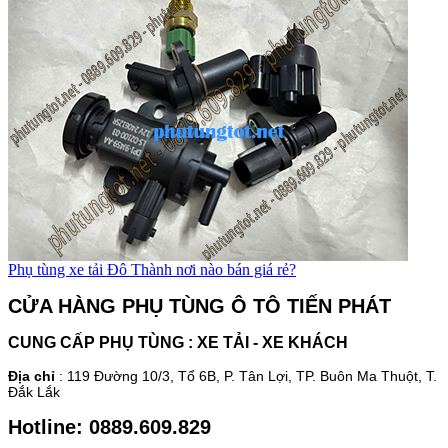
Phụ tùng xe tải Đô Thành nơi nào bán giá rẻ?
CỬA HÀNG PHỤ TÙNG Ô TÔ TIẾN PHÁT
CUNG CẤP PHỤ TÙNG : XE TẢI - XE KHÁCH
Địa chỉ
:
119 Đường 10/3, Tổ 6
B
, P. Tân Lợi, TP. Buôn Ma Thuột, T.
Đắk Lắk
Hotline: 0889.609.829