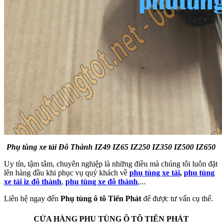
Phụ tùng xe tải Đô Thành IZ49 IZ65 IZ250 IZ350 IZ500 IZ650
Uy tín, tậm tâm, chuyên nghiệp là những điều mà chúng tôi luôn đặt
lên hàng đầu khi phục vụ quý khách về
phụ tùng xe tải
,
phụ tùng
xe tải iz đô thành
,
phụ tùng xe đô thành
,...
Liên hệ ngay đến
Phụ tùng ô tô Tiến Phát
để được tư vấn cụ thể.
CỬA HÀNG PHỤ TÙNG Ô TÔ TIẾN PHÁT