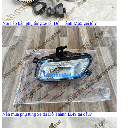
Nơi nào bán phụ tùng xe tải Đô Thành IZ65 giá tốt?
Nên mua phụ tùng xe tải Đô Thành IZ49 tại đâu?